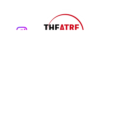
Theatre Pool
Torsten Eißrich
hello@theatrepool.com