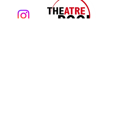
Theatre Pool
Torsten Eißrich
hello@theatrepool.com