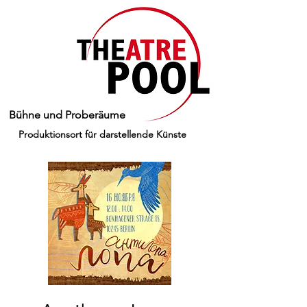
Bühne und Proberäume
Produktionsort für darstellende Künste