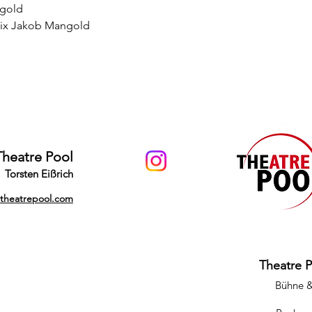
ngold
elix Jakob Mangold
Theatre Pool
Torsten Eißrich
@theatrepool.com
Theatre 
Bühne 