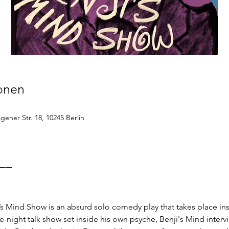
ionen
ener Str. 18, 10245 Berlin
__
s Mind Show is an absurd solo comedy play that takes place in
e-night talk show set inside his own psyche, Benji's Mind interv