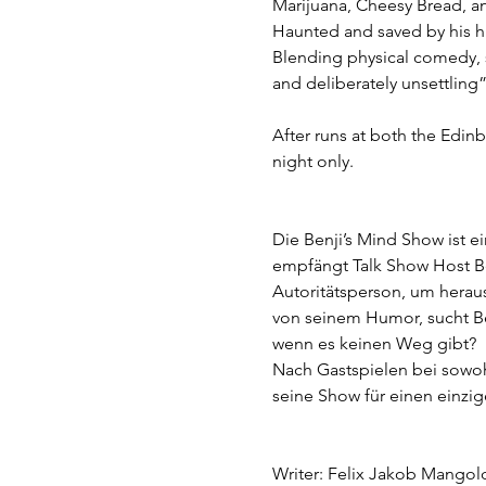
Marijuana, Cheesy Bread, and
Haunted and saved by his hu
Blending physical comedy, s
and deliberately unsettling”
After runs at both the Edi
night only.
Die Benji’s Mind Show ist e
empfängt Talk Show Host Be
Autoritätsperson, um heraus
von seinem Humor, sucht Be
wenn es keinen Weg gibt?
Nach Gastspielen bei sowo
seine Show für einen einzi
Writer: Felix Jakob Mangol