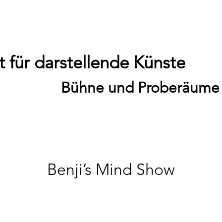
 für darstellende Künste
Bühne und Proberäume
Benji’s Mind Show
Sa., 29. Aug.
  |  
Performance / 20:00 Uhr