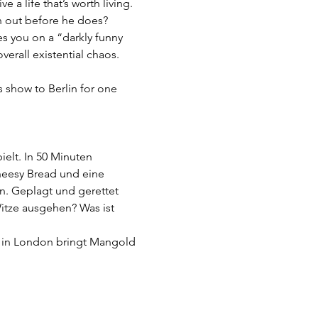
a life that’s worth living. 
un out before he does?
s you on a “darkly funny 
verall existential chaos.
show to Berlin for one 
elt. In 50 Minuten 
heesy Bread und eine 
n. Geplagt und gerettet 
tze ausgehen? Was ist 
 in London bringt Mangold 