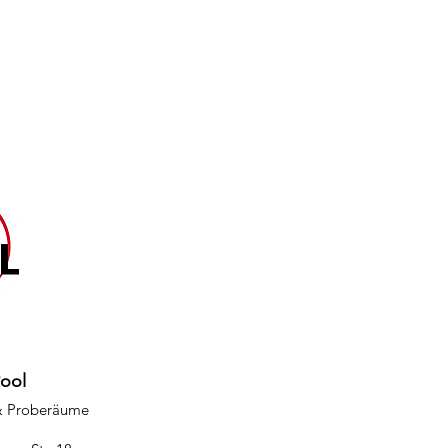
Pool
& Proberäume