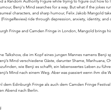
 a Random Authority Figure while trying to figure out how to live 
mour, Benji's Mind searches for a way. But what if the jokes r
urreal characters, and sharp humour, Felix Jakob Mangold take
 (FringeReview) ride through depression, anxiety, identity, and o
nburgh Fringe and Camden Fringe in London, Mangold brings his 
ine Talkshow, die im Kopf eines jungen Mannes namens Benji spi
nji’s Mind verschiedene Gäste, darunter Shame, Marihuana, C
zufinden, wie Benji es schafft, ein lebenswertes Leben zu führe
nji’s Mind nach einem Weg. Aber was passiert wenn ihm die Wi
hl dem Edinburgh Fringe als auch dem Camden Fringe Festival
gen Abend nach Berlin.
d