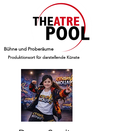
Bühne und Proberäume
Produktionsort für darstellende Künste