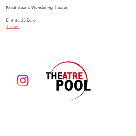
Kreativteam: WonderingTheater
Eintritt: 25 Euro
Tickets
Theatre Pool
Torsten Eißrich
hello@theatrepool.com