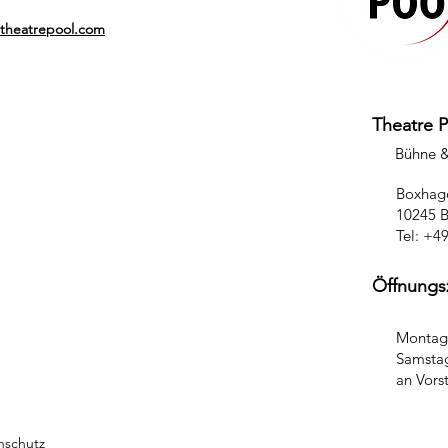
@theatrepool.com
Theatre 
Bühne 
Boxhage
10245 B
Tel: +4
Öffnungs
Montag 
Samstag
an Vors
nschutz
Cookies