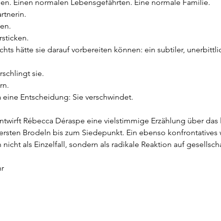
en. Einen normalen Lebensgefährten. Eine normale Familie.
rtnerin.
en.
sticken.
Nichts hätte sie darauf vorbereiten können: ein subtiler, unerbit
schlingt sie.
rn.
 eine Entscheidung: Sie verschwindet.
ntwirft Rébecca Déraspe eine vielstimmige Erzählung über das 
ersten Brodeln bis zum Siedepunkt. Ein ebenso konfrontatives 
 nicht als Einzelfall, sondern als radikale Reaktion auf gesells
hr