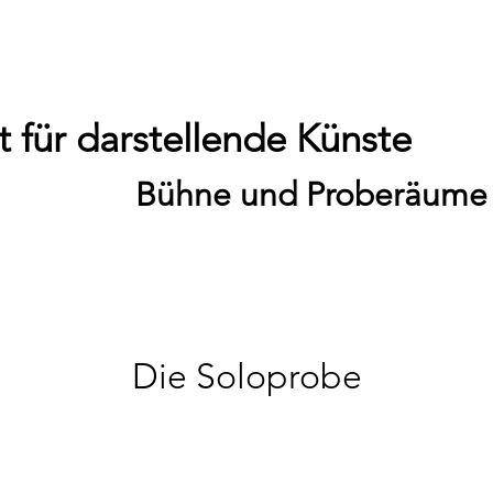
 für darstellende Künste
Bühne und Proberäume
Die Soloprobe
So., 15. März
  |  
Improtheater / 19:00 Uhr