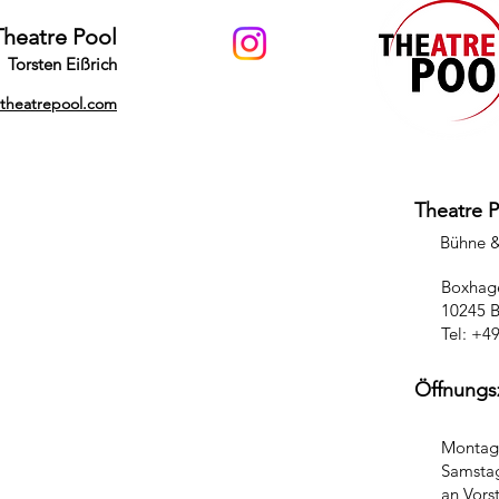
Theatre Pool
Torsten Eißrich
@theatrepool.com
Theatre 
Bühne 
Boxhage
10245 B
Tel: +4
Öffnungs
Montag 
Samstag
an Vors