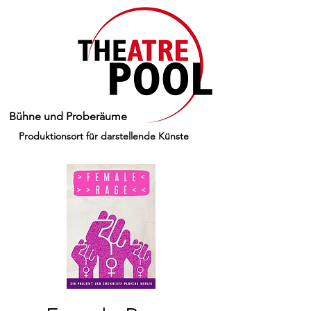
Bühne und Proberäume
Produktionsort für darstellende Künste