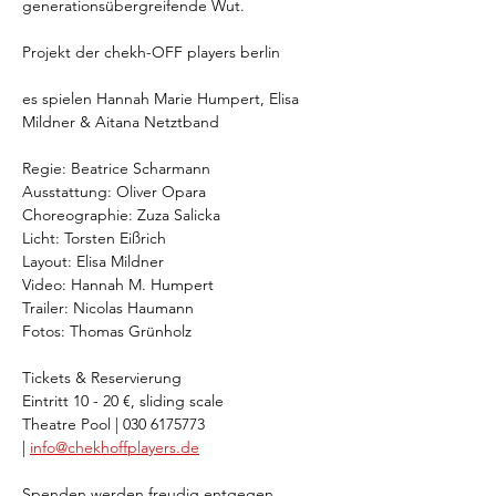
generationsübergreifende Wut.
Projekt der chekh-OFF players berlin
es spielen Hannah Marie Humpert, Elisa 
Mildner & Aitana Netztband
Regie: Beatrice Scharmann
Ausstattung: Oliver Opara
Choreographie: Zuza Salicka
Licht: Torsten Eißrich
Layout: Elisa Mildner
Video: Hannah M. Humpert
Trailer: Nicolas Haumann
Fotos: Thomas Grünholz
Tickets & Reservierung
Eintritt 10 - 20 €, sliding scale
Theatre Pool | 030 6175773 
| 
info@chekhoffplayers.de
Spenden werden freudig entgegen 