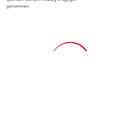
genommen.
Theatre Pool
Torsten Eißrich
hello@theatrepool.com