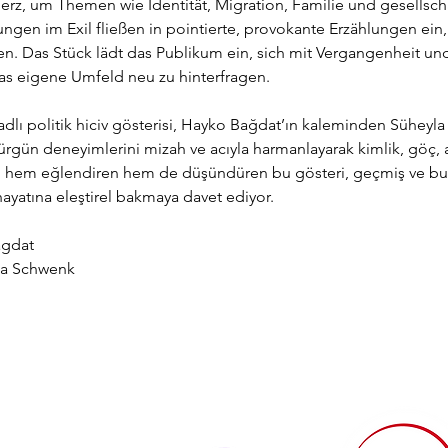
, um Themen wie Identität, Migration, Familie und gesellschaf
ngen im Exil fließen in pointierte, provokante Erzählungen ein,
den. Das Stück lädt das Publikum ein, sich mit Vergangenheit u
s eigene Umfeld neu zu hinterfragen.
lı politik hiciv gösterisi, Hayko Bağdat’ın kaleminden Süheyla 
ürgün deneyimlerini mizah ve acıyla harmanlayarak kimlik, göç, a
rciyi hem eğlendiren hem de düşündüren bu gösteri, geçmiş ve 
 hayatına eleştirel bakmaya davet ediyor.
agdat
la Schwenk