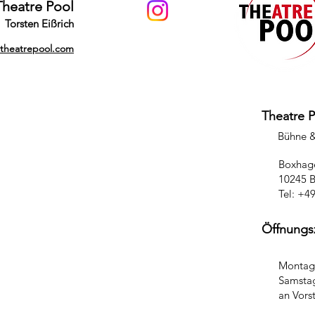
Theatre Pool
Torsten Eißrich
@theatrepool.com
Theatre 
Bühne 
Boxhage
10245 B
Tel: +4
Öffnungs
Montag 
Samstag
an Vors