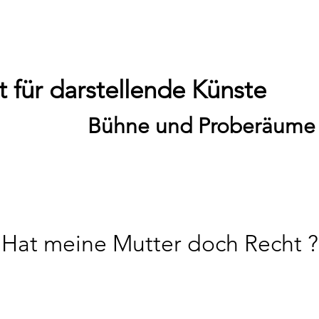
 für darstellende Künste
Bühne und Proberäume
Hat meine Mutter doch Recht ?
Fr., 03. Okt.
  |  
politisches Stand-Up / 19:00 Uhr