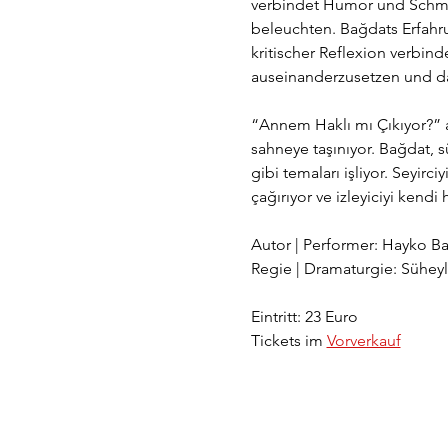
verbindet Humor und Schmerz
beleuchten. Bağdats Erfahru
kritischer Reflexion verbin
auseinanderzusetzen und da
“Annem Haklı mı Çıkıyor?” ad
sahneye taşınıyor. Bağdat, s
gibi temaları işliyor. Seyi
çağırıyor ve izleyiciyi kendi
Autor | Performer: Hayko B
Regie | Dramaturgie: Sühey
Eintritt: 23 Euro
Tickets im 
Vorverkauf