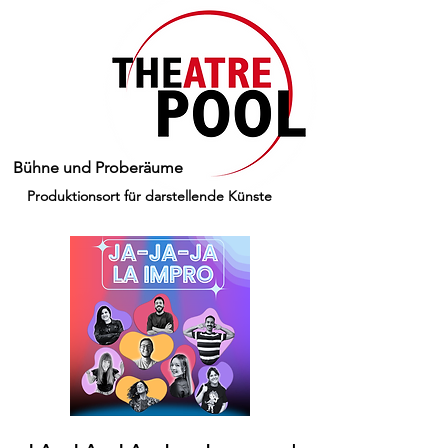
Bühne und Proberäume
Produktionsort für darstellende Künste