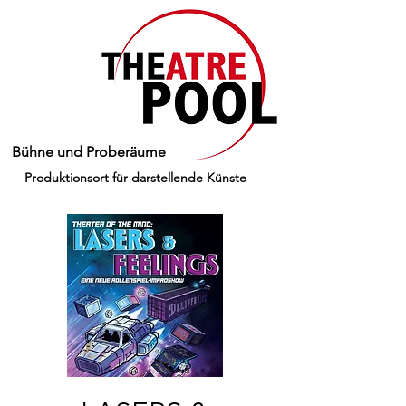
Bühne und Proberäume
Produktionsort für darstellende Künste