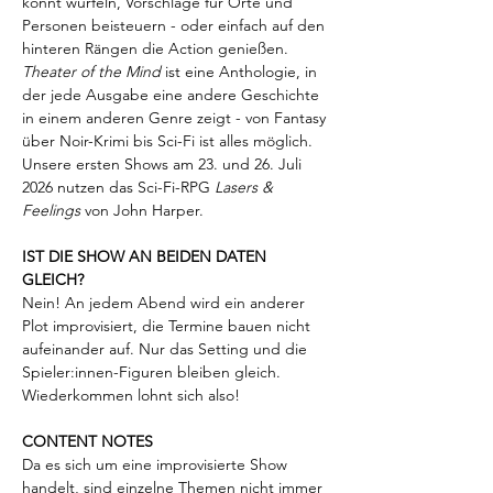
könnt würfeln, Vorschläge für Orte und 
Personen beisteuern - oder einfach auf den 
hinteren Rängen die Action genießen.
Theater of the Mind
 ist eine Anthologie, in 
der jede Ausgabe eine andere Geschichte 
in einem anderen Genre zeigt - von Fantasy 
über Noir-Krimi bis Sci-Fi ist alles möglich. 
Unsere ersten Shows am 23. und 26. Juli 
2026 nutzen das Sci-Fi-RPG 
Lasers & 
Feelings
 von John Harper.
IST DIE SHOW AN BEIDEN DATEN 
GLEICH?
Nein! An jedem Abend wird ein anderer 
Plot improvisiert, die Termine bauen nicht 
aufeinander auf. Nur das Setting und die 
Spieler:innen-Figuren bleiben gleich. 
Wiederkommen lohnt sich also!
CONTENT NOTES
Da es sich um eine improvisierte Show 
handelt, sind einzelne Themen nicht immer 